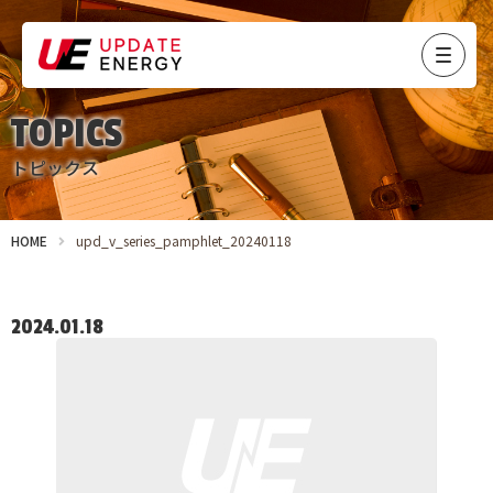
TOPICS
トピックス
HOME
upd_v_series_pamphlet_20240118
2024.01.18