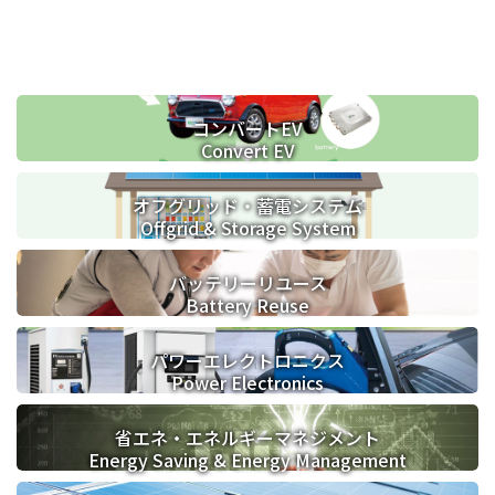
コンバートEV
Convert EV
オフグリッド・蓄電システム
Offgrid & Storage System
バッテリーリユース
Battery Reuse
パワーエレクトロニクス
Power Electronics
省エネ・
エネルギーマネジメント
Energy Saving & Energy Management