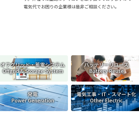
電気代でお困りの企業様は是非ご相談ください。
オフグリッド・蓄電システム
バッテリーリユース
Offgrid & Storage System
Battery Reuse
発電
電気工事・IT・
スマート化
Power Generation
Other Electric