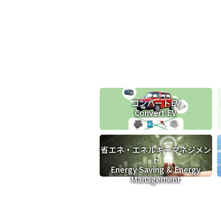
コンバートEV
Convert EV
省エネ・
エネルギーマネジメン
ト
Energy Saving & Energy
Management