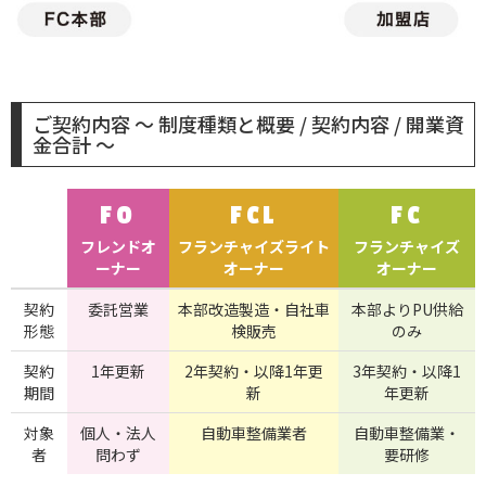
ご契約内容 ～ 制度種類と概要 / 契約内容 / 開業資
金合計 ～
FO
FCL
FC
フレンドオ
フランチャイズライト
フランチャイズ
ーナー
オーナー
オーナー
契約
委託営業
本部改造製造・自社車
本部よりPU供給
形態
検販売
のみ
契約
1年更新
2年契約・以降1年更
3年契約・以降1
期間
新
年更新
対象
個人・法人
自動車整備業者
自動車整備業・
者
問わず
要研修