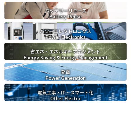
バッテリーリユース
Battery Reuse
パワーエレクトロニクス
Power Electronics
省エネ・
エネルギーマネジメント
Energy Saving & Energy Management
発電
Power Generation
電気工事・IT・
スマート化
Other Electric